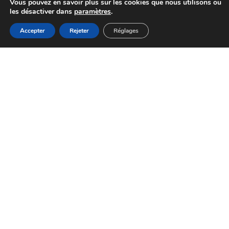
Vous pouvez en savoir plus sur les cookies que nous utilisons ou
les désactiver dans
paramètres
.
MENU
Accepter
Rejeter
Réglages
Accueil
Actualités
Haut
Démarches
Cadre de vie
01 48 92 44 44
Mairie de Choisy-le-Roi