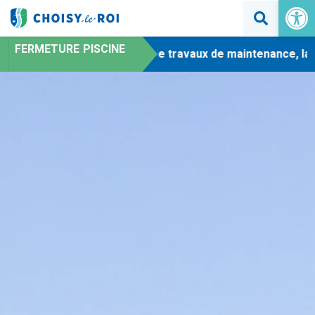
Ouvrir la 
FERMETURE PISCINE
-
En raison de travaux de maintenance, la pi