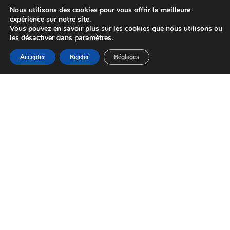
Nous utilisons des cookies pour vous offrir la meilleure
expérience sur notre site.
Vous pouvez en savoir plus sur les cookies que nous utilisons ou
les désactiver dans
paramètres
.
MENU
Accepter
Rejeter
Réglages
Accueil
Actualités
Haut
Démarches
Trouver un logement social
01 48 92 44 44