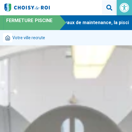
Ouvrir la 
FERMETURE PISCINE
-
En raison de travaux de maintenance, la piscine m
Votre ville recrute