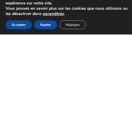
expérience sur notre site.
Vous pouvez en savoir plus sur les cookies que nous utilisons ou
les désactiver dans
paramètres
.
Accessibilité
MENU
Accepter
Rejeter
Réglages
Accueil
Actualités
Haut
Démarches
Action sociale