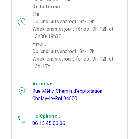
De la ferme :
Été :
schedule
D
u lundi au vendredi : 9h-18h
Week-ends et jours fériés : 9h-12h et
13h30-18h30
Hiver :
Du lundi au vendredi : 9h-17h
Week-ends et jours fériés : 9h-12h et
13h-17h
Adresse :
location_on
Rue Méhy, Chemin d’exploitation
Choisy-le-Roi 94600
Téléphone :
phone
06 15 45 86 06