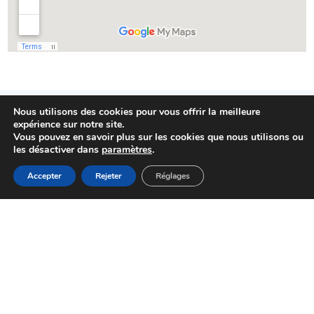
Nous utilisons des cookies pour vous offrir la meilleure
expérience sur notre site.
Vous pouvez en savoir plus sur les cookies que nous utilisons ou
À PARCOURIR
les désactiver dans
paramètres
.
MENU
Accepter
Rejeter
Réglages
Accueil
Actualités
Haut
Démarches