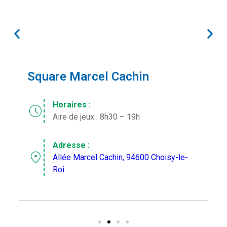
Square Marcel Cachin
Horaires :
schedule
Aire de jeux : 8h30 – 19h
Adresse :
location_on
Allée Marcel Cachin,
94600
Choisy-le-
Roi