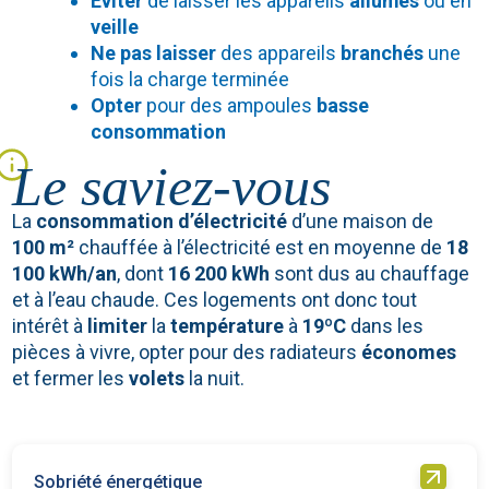
Eviter
de laisser les appareils
allumés
ou en
veille
Ne pas laisser
des appareils
branchés
une
fois la charge terminée
Opter
pour des ampoules
basse
consommation
Le saviez-vous
La
consommation d’électricité
d’une maison
de
100
m²
chauffée à l’électricité est en moyenne de
18
100 kWh/an
, dont
16 200 kWh
sont dus au chauffage
et à l’eau chaude. Ces logements ont donc tout
intérêt à
limiter
la
température
à
19ºC
dans les
pièces à vivre, opter pour des radiateurs
économes
et fermer les
volets
la nuit.
Sobriété énergétique