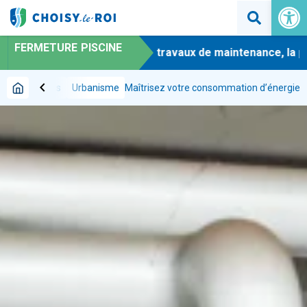
Ouvrir la 
FERMETURE PISCINE
-
En raison de travaux de maintenance, la pisc
chevron_left
 – Commerces
Urbanisme
Maîtrisez votre consommation d’énergie