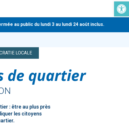
Ouvrir la 
-
au public du lundi 3 au lundi 24 août inclus.
En rais
CRATIE LOCALE
s de quartier
ION
ier : être au plus près
liquer les citoyens
artier.