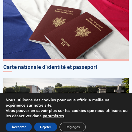
Carte nationale d’identité et passeport
Nous utilisons des cookies pour vous offrir la meilleure
expérience sur notre site.
Vous pouvez en savoir plus sur les cookies que nous utilisons ou
les désactiver dans
paramètres
.
MENU
Accepter
Rejeter
Réglages
Accueil
Actualités
Haut
Démarches