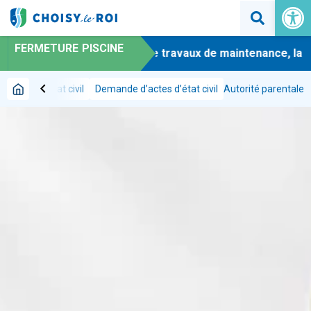
Ouvrir la 
FERMETURE PISCINE
-
En raison de travaux de maintenance, la pi
chevron_left
émarches
État civil
Demande d’actes d’état civil
Autorité parentale