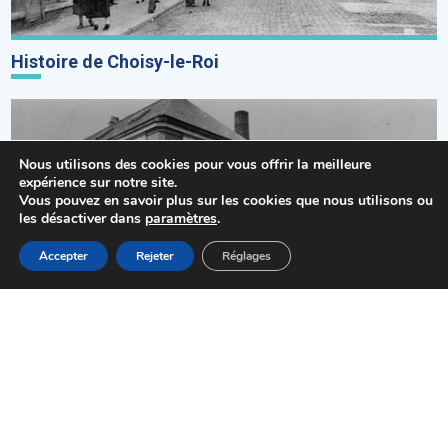
Histoire de Choisy-le-Roi
Nous utilisons des cookies pour vous offrir la meilleure
expérience sur notre site.
Vous pouvez en savoir plus sur les cookies que nous utilisons ou
les désactiver dans
paramètres
.
MENU
Accepter
Rejeter
Réglages
Accueil
Actualités
Haut
Démarches
La faïencerie Boulenger