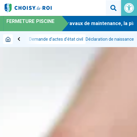
Ouvrir la 
FERMETURE PISCINE
-
En raison de travaux de maintenance, la piscin
chevron_left
es
État civil
Demande d’actes d’état civil
Déclaration de naissance