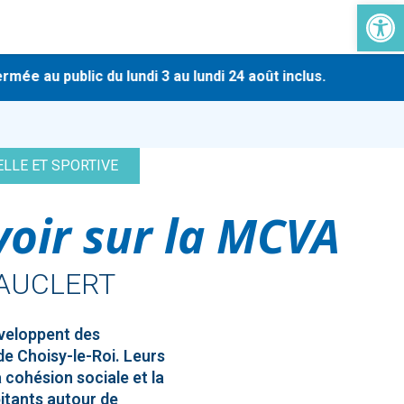
Ouvrir la 
-
au public du lundi 3 au lundi 24 août inclus.
En rais
ELLE ET SPORTIVE
voir sur la MCVA
AUCLERT
veloppent des
e de Choisy-le-Roi. Leurs
a cohésion sociale et la
itants autour de