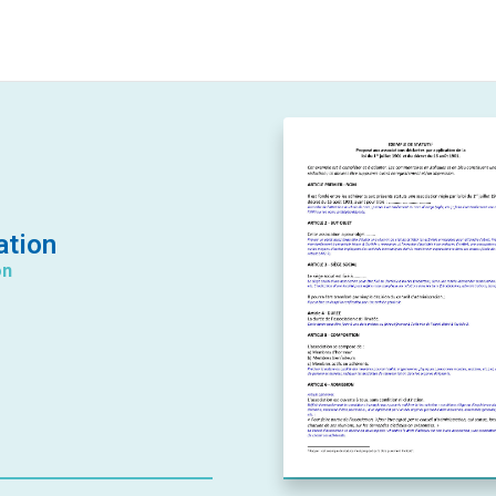
ation
on