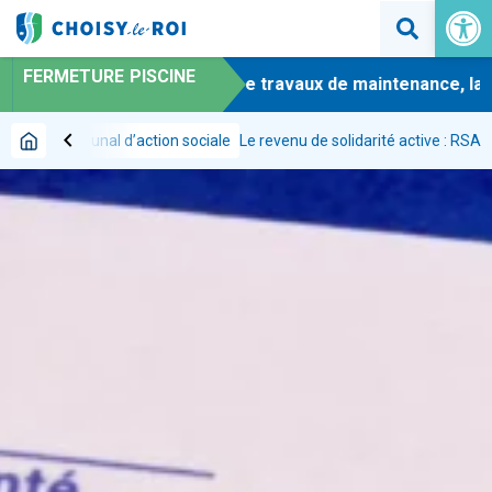
Ouvrir la 
FERMETURE PISCINE
-
En raison de travaux de maintenance, la pi
chevron_left
Centre communal d’action sociale
Le revenu de solidarité active : RSA