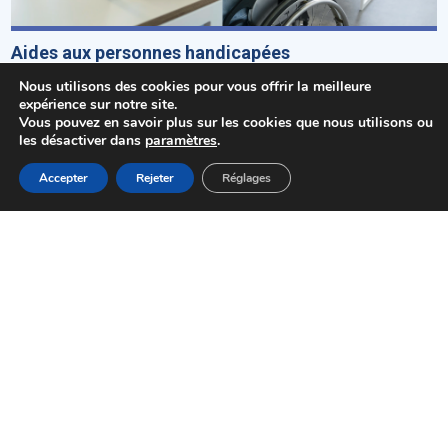
Aides aux personnes handicapées
Nous utilisons des cookies pour vous offrir la meilleure
expérience sur notre site.
Vous pouvez en savoir plus sur les cookies que nous utilisons ou
les désactiver dans
paramètres
.
MENU
Accepter
Rejeter
Réglages
Accueil
Actualités
Haut
Démarches
Pôle Loisirs, retraités et handicapés