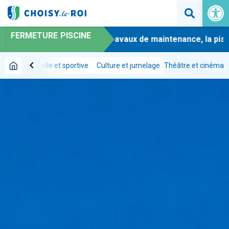
Ouvrir la 
FERMETURE PISCINE
-
En raison de travaux de maintenance, la piscine
chevron_left
iative, culturelle et sportive
Culture et jumelage
Théâtre et cinéma