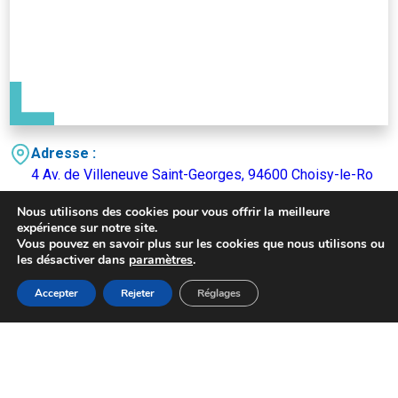
Adresse :
4 Av. de Villeneuve Saint-Georges, 94600 Choisy-le-Ro
i
Nous utilisons des cookies pour vous offrir la meilleure
Téléphone :
expérience sur notre site.
Vous pouvez en savoir plus sur les cookies que nous utilisons ou
01 48 90 01 70
les désactiver dans
paramètres
.
Adresse Email :
MENU
Accepter
Rejeter
Réglages
cinema@choisyleroi.fr
Accueil
Actualités
Haut
Démarches
S'Y RENDRE