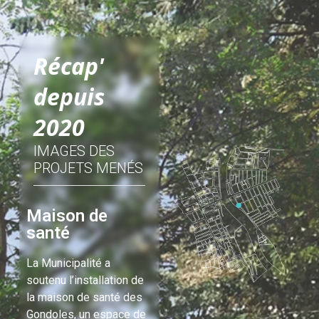
Récap'
depuis
2020
IMAGES DES
PROJETS MENÉS
Maison de
Centre
santé
d'imagerie
médicale
La Municipalité a
soutenu l’installation de
Offre de soins
la maison de santé des
renforcée
Gondoles, un espace de
Équipé d’une IRM