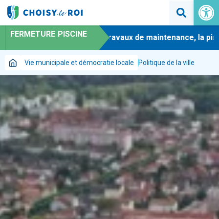
Ouvrir la 
FERMETURE PISCINE
-
En raison de travaux de maintenance, la piscine 
Vie municipale et démocratie locale
Politique de la ville