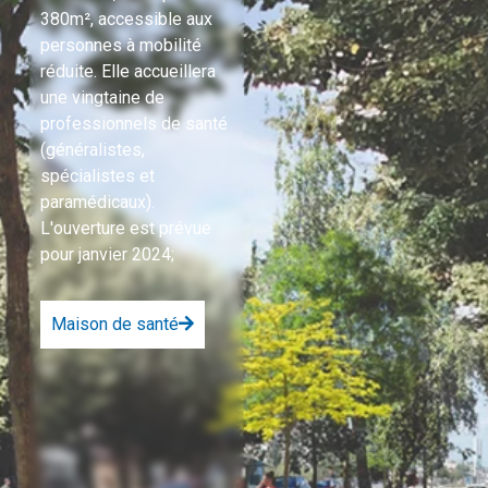
380m², accessible aux
de dernière
personnes à mobilité
génération, de
réduite. Elle accueillera
radiographie avec
une vingtaine de
des spécialités
professionnels de santé
telles que la
(généralistes,
mammographie,
spécialistes et
contigu à un
paramédicaux).
bâtiment qui verra
L'ouverture est prévue
l’installation de dix
pour janvier 2024;
médecins
généralistes et
spécialistes.
Maison de santé
Centre d'imagerie
médicale