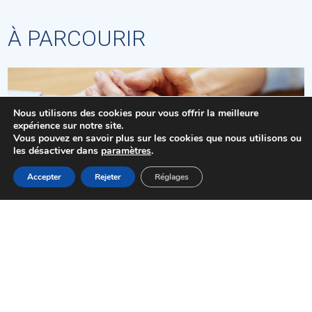
À PARCOURIR
Nous utilisons des cookies pour vous offrir la meilleure
expérience sur notre site.
Vous pouvez en savoir plus sur les cookies que nous utilisons ou
les désactiver dans
paramètres
.
MENU
Accepter
Rejeter
Réglages
Accueil
Actualités
Haut
Démarches
Centre communal d’action sociale