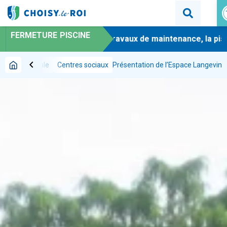
Ou
FERMETURE PISCINE
-
En raison de travaux de maintenance, la piscin
chevron_left
Action sociale
Centres sociaux
Présentation de l’Espace Langevin