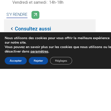
Vendredi et samedi : 14h-18h
S'Y RENDRE
Consultez aussi
Nous utilisons des cookies pour vous offrir la meilleure expérience
Ludothèque Espace Langevin
sur notre site.
Vous pouvez en savoir plus sur les cookies que nous utilisons ou l
Salle de spectacle, Espace langevin
désactiver dans
paramètres
.
MENU
Accepter
Rejeter
Réglages
Accueil
Actualités
Haut
Démarche
Ressources
programme-ete-2024-langevin
(Unknown size, text/html; charset=UTF-8)
programme-avril-juin-2024-langevin
(Unknown size, text/html; charset=UTF-8)