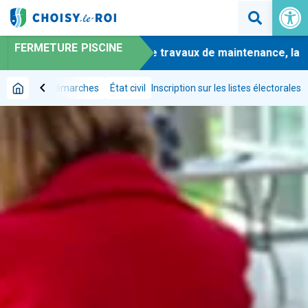
Ouvrir la 
FERMETURE PISCINE
-
En raison de travaux de maintenance, la pis
chevron_left
ultations et démarches
État civil
Inscription sur les listes électorales