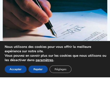
Nous utilisons des cookies pour vous offrir la meilleure
Légalisation de signature
expérience sur notre site.
Vous pouvez en savoir plus sur les cookies que nous utilisons ou
les désactiver dans
paramètres
.
MENU
Accepter
Rejeter
Réglages
Accueil
Actualités
Haut
Démarches