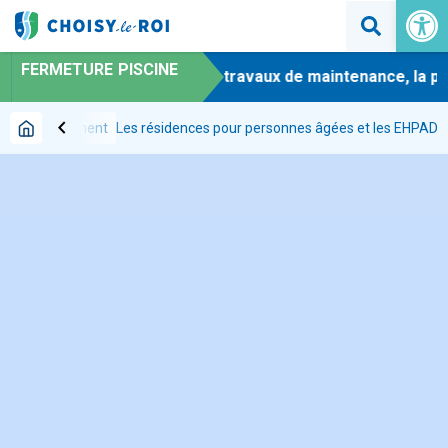
Ouvrir la 
FERMETURE PISCINE
-
En raison de travaux de maintenance, la pisci
chevron_left
rces
Logement
Les résidences pour personnes âgées et les EHPAD