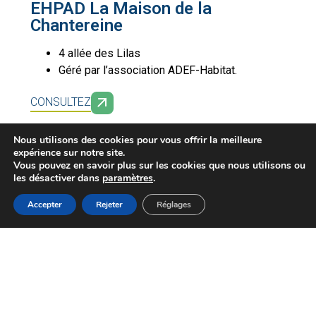
EHPAD La Maison de la
Chantereine
4 allée des Lilas
Géré par l’association ADEF-Habitat.
CONSULTEZ
Nous utilisons des cookies pour vous offrir la meilleure
expérience sur notre site.
Vous pouvez en savoir plus sur les cookies que nous utilisons ou
les désactiver dans
paramètres
.
Ces 2 structures
sont médicalisées
. Pour y accéder,
il convient de
s’adresser
directement aux
MENU
Accepter
Rejeter
Réglages
Accueil
Actualités
Haut
Démarches
gestionnaires.
À PARCOURIR