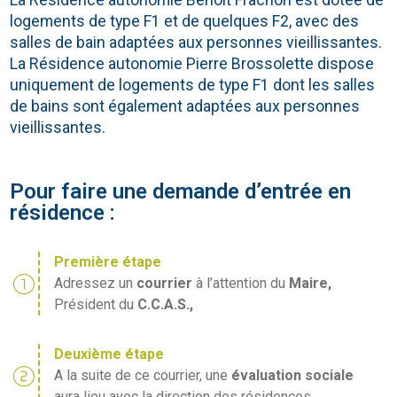
logements de type F1 et de quelques F2, avec des
salles de bain adaptées aux personnes vieillissantes.
La Résidence autonomie Pierre Brossolette dispose
uniquement de logements de type F1 dont les salles
de bains sont également adaptées aux personnes
vieillissantes.
Pour faire une demande d’entrée en
résidence :
Première étape
counter_1
Adressez un
courrier
à l’attention du
Maire,
Président du
C.C.A.S.,
Deuxième étape
counter_2
A la suite de ce courrier, une
évaluation sociale
aura lieu avec la direction des résidences,