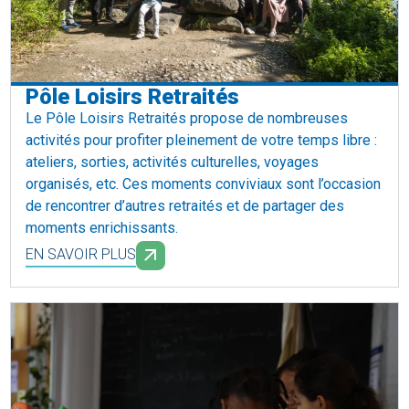
Pôle Loisirs Retraités
Le Pôle Loisirs Retraités propose de nombreuses
activités pour profiter pleinement de votre temps libre :
ateliers, sorties, activités culturelles, voyages
organisés, etc. Ces moments conviviaux sont l’occasion
de rencontrer d’autres retraités et de partager des
moments enrichissants.
EN SAVOIR PLUS