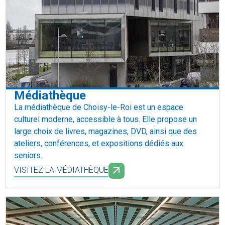
Médiathèque
La médiathèque de Choisy-le-Roi est un espace
culturel moderne, accessible à tous. Elle propose un
large choix de livres, magazines, DVD, ainsi que des
ateliers, conférences, et expositions dédiés aux
seniors.
VISITEZ LA MÉDIATHÈQUE