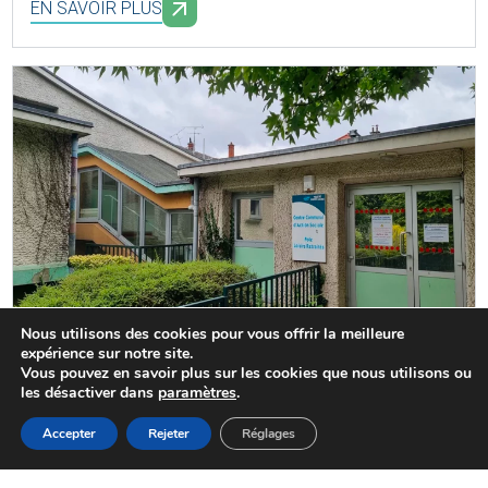
EN SAVOIR PLUS
Nous utilisons des cookies pour vous offrir la meilleure
expérience sur notre site.
Centre Communal d’Action Sociale
Vous pouvez en savoir plus sur les cookies que nous utilisons ou
(CCAS)
les désactiver dans
paramètres
.
Le CCAS de Choisy-le-Roi est à votre écoute pour vous
MENU
Accepter
Rejeter
Réglages
Accueil
Actualités
Haut
Démarches
aider à accéder à vos droits, vous soutenir dans vos
démarches administratives et vous orienter vers les