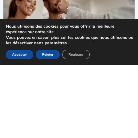
Nous utilisons des cookies pour vous offrir la meilleure
expérience sur notre site.
Vous pouvez en savoir plus sur les cookies que nous utilisons ou
les désactiver dans
paramètres
.
MENU
Accepter
Rejeter
Réglages
Accueil
Actualités
Haut
Démarches
Accéder à la propriété