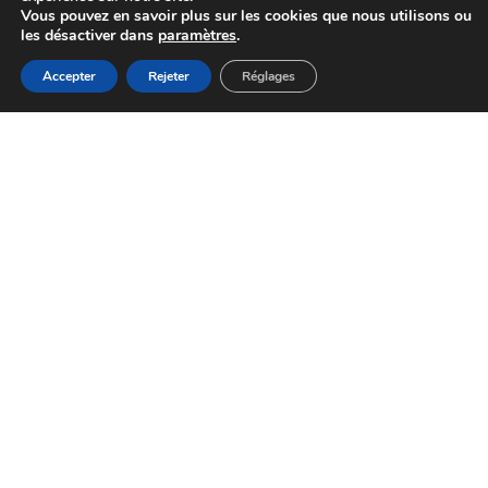
Vous pouvez en savoir plus sur les cookies que nous utilisons ou
les désactiver dans
paramètres
.
MENU
Accepter
Rejeter
Réglages
Accueil
Actualités
Haut
Démarches
À PARCOURIR
Nos engagements employeurs