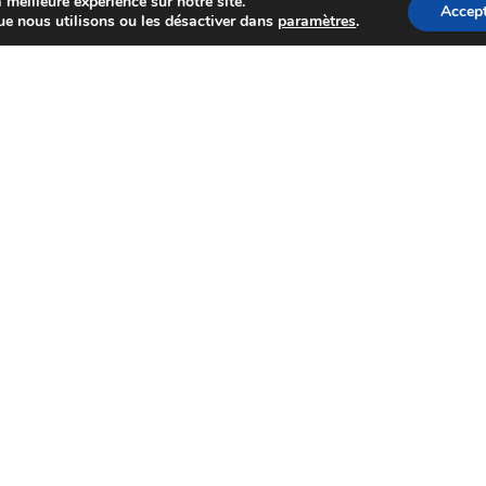
 meilleure expérience sur notre site.
Accept
ue nous utilisons ou les désactiver dans
paramètres
.
s
Vos élus