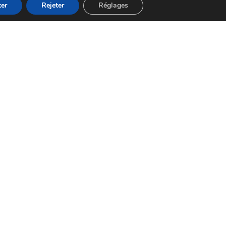
er
Rejeter
Réglages