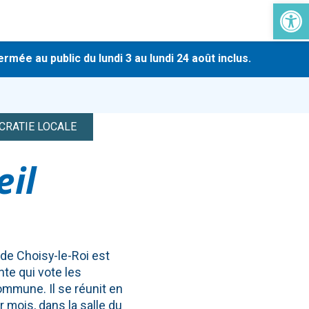
Ouvrir la 
-
au public du lundi 3 au lundi 24 août inclus.
En rais
CRATIE LOCALE
eil
 de Choisy-le-Roi est
nte qui vote les
ommune. Il se réunit en
 mois, dans la salle du