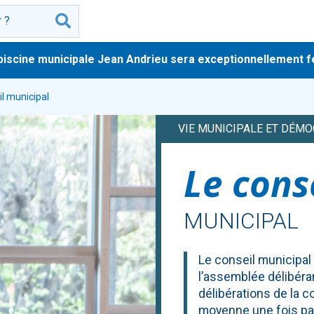
ine municipale Jean Andrieu sera exceptionnellement fermée 
il municipal
VIE MUNICIPALE ET DÉMO
Le cons
MUNICIPAL
Le conseil municipal
l’assemblée délibéra
délibérations de la c
moyenne une fois par