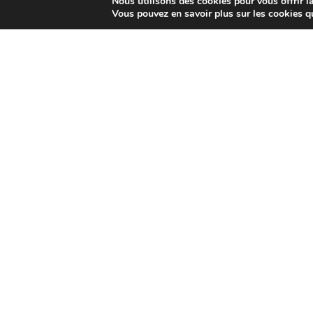
Nous utilisons des cookies pour vous offrir la
Vous pouvez en savoir plus sur les cookies q
À PARCOURIR
Les subventions
Les tribune