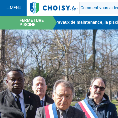
MENU
FERMETURE
-
En raison de travaux de maintenance, la piscine 
PISCINE