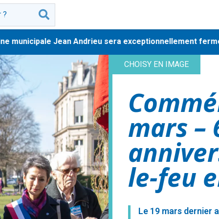
municipale Jean Andrieu sera exceptionnellement fermée au p
CHOISY EN IMAGE
Commém
mars –
anniver
le-feu 
Le 19 mars dernier a