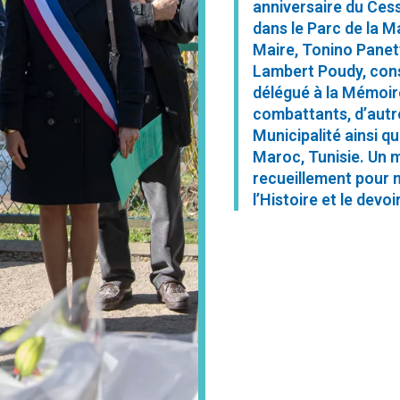
anniversaire du Cess
dans le Parc de la M
Maire, Tonino Panett
Lambert Poudy, cons
délégué à la Mémoir
combattants, d’autre
Municipalité ainsi q
Maroc, Tunisie. Un
recueillement pour n
l’Histoire et le devo