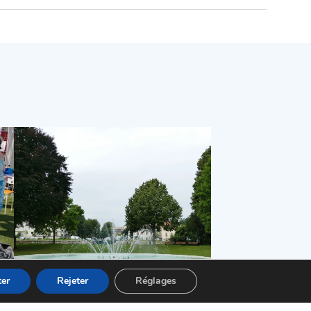
er
Rejeter
Réglages
Cadre de vie