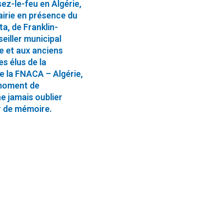
ez-le-feu en Algérie,
airie en présence du
a, de Franklin-
eiller municipal
e et aux anciens
s élus de la
ue la FNACA – Algérie,
 moment de
e jamais oublier
ir de mémoire.