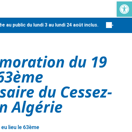
Ouvrir la 
-
ublic du lundi 3 au lundi 24 août inclus.
En raison d
oration du 19
 63ème
saire du Cessez-
en Algérie
 eu lieu le 63ème