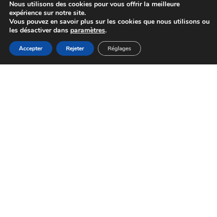
Nous utilisons des cookies pour vous offrir la meilleure
expérience sur notre site.
Vous pouvez en savoir plus sur les cookies que nous utilisons ou
les désactiver dans
paramètres
.
MENU
Accessibilité
Accepter
Rejeter
Réglages
Accueil
Actualités
Haut
Démarches
Action sociale