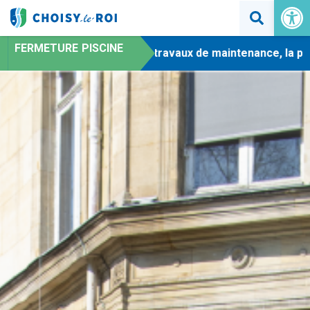
Ouvrir la 
FERMETURE PISCINE
-
En raison de travaux de maintenance, la piscine