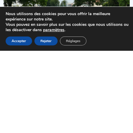
Nous utilisons des cookies pour vous offrir la meilleure
expérience sur notre site.
Vous pouvez en savoir plus sur les cookies que nous utilisons ou
Cadre de vie
les désactiver dans
paramètres
.
MENU
Accepter
Rejeter
Réglages
Accueil
Actualités
Haut
Démarches
01 48 92 44 44
Mairie de Choisy-le-Roi
Pl. Gabriel Péri
94600 Choisy-le-Roi
HORAIRES D'OUVERTURE