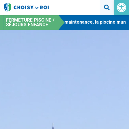
Ouvrir la 
FERMETURE PISCINE /
-
En raison de travaux de maintenance, la piscine municipa
SÉJOURS ENFANCE