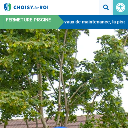
Ouvrir la 
FERMETURE PISCINE
-
En raison de travaux de maintenance, la piscine 