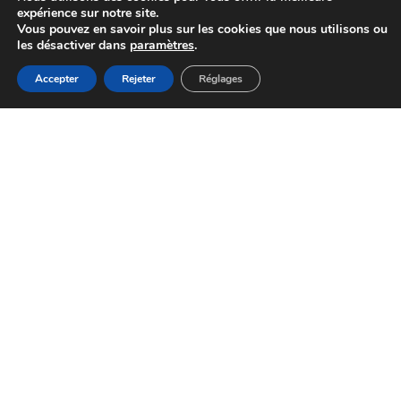
Action sociale
expérience sur notre site.
Vous pouvez en savoir plus sur les cookies que nous utilisons ou
les désactiver dans
paramètres
.
MENU
Accepter
Rejeter
Réglages
Accueil
Actualités
Haut
Démarches
Actualités