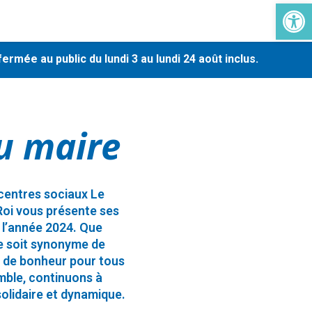
Ouvrir la 
-
ée au public du lundi 3 au lundi 24 août inclus.
En r
u maire
centres sociaux Le
Roi vous présente ses
 l’année 2024. Que
e soit synonyme de
t de bonheur pour tous
mble, continuons à
solidaire et dynamique.