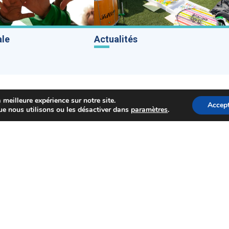
ale
Actualités
 meilleure expérience sur notre site.
Accept
ue nous utilisons ou les désactiver dans
paramètres
.
hoisy-le-Roi
Newsletter
le-Roi
UVERTURE
J'ai pris connaissance de la
politi
TER