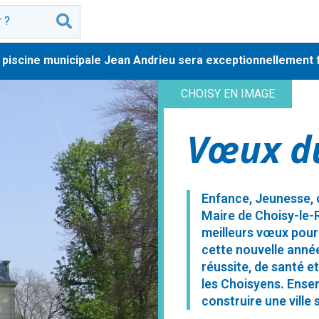
iscine municipale Jean Andrieu sera exceptionnellement ferm
CHOISY EN IMAGE
Vœux d
Enfance, Jeunesse, 
Maire de Choisy-le-
meilleurs vœux pour
cette nouvelle anné
réussite, de santé e
les Choisyens. Ense
construire une ville 