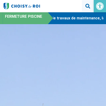
Ouvrir la 
FERMETURE PISCINE
-
En raison de travaux de maintenance, la pi