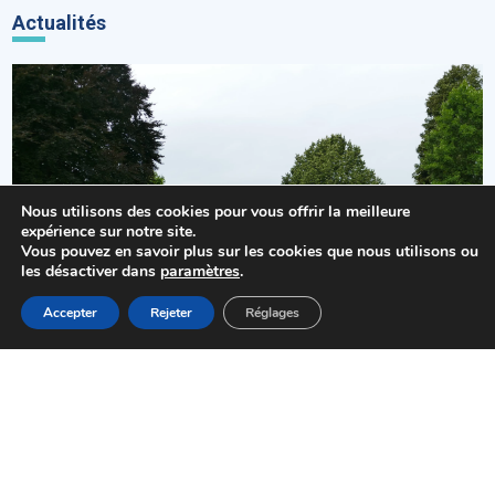
Actualités
Nous utilisons des cookies pour vous offrir la meilleure
expérience sur notre site.
Vous pouvez en savoir plus sur les cookies que nous utilisons ou
les désactiver dans
paramètres
.
MENU
Accepter
Rejeter
Réglages
Accueil
Actualités
Haut
Démarches
Cadre de vie