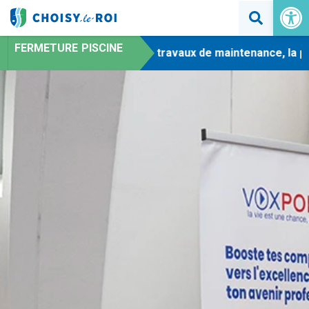
Ouvrir la 
FERMETURE PISCINE
-
En raison de travaux de maintenance, la pisci