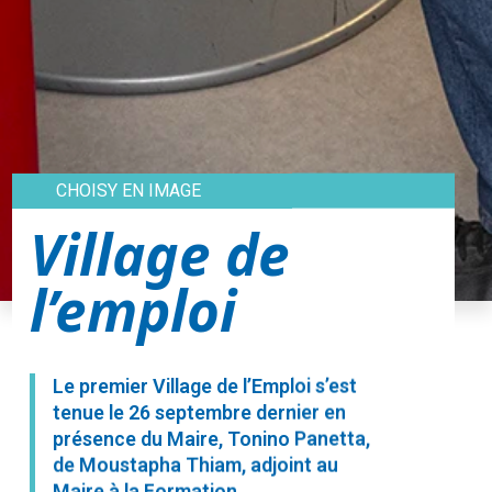
CHOISY EN IMAGE
Village de
l’emploi
Le premier Village de l’Emploi s’est
tenue le 26 septembre dernier en
présence du Maire, Tonino Panetta,
de Moustapha Thiam, adjoint au
Maire à la Formation,