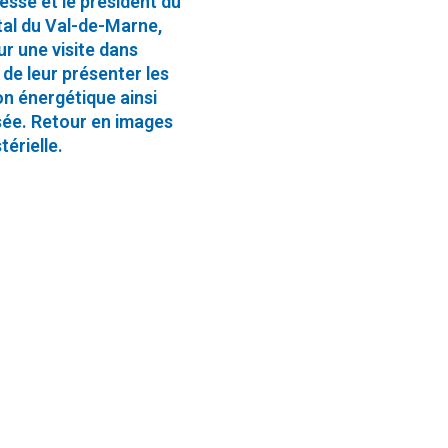
esse et le président du
al du Val-de-Marne,
ur une visite dans
 de leur présenter les
on énergétique ainsi
sée. Retour en images
térielle.