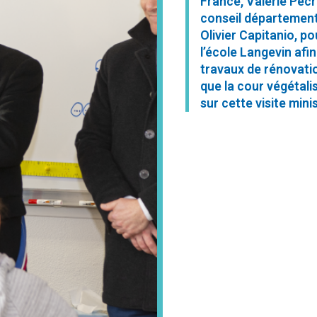
France, Valérie Pécr
conseil département
Olivier Capitanio, po
l’école Langevin afin
travaux de rénovati
que la cour végétali
sur cette visite minis