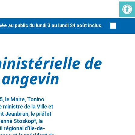
Ouvrir la 
-
public du lundi 3 au lundi 24 août inclus.
En raison 
inistérielle de
 Langevin
, le Maire, Tonino
e ministre de la Ville et
t Jeanbrun, le préfet
ienne Stoskopf, la
 régional d’île-de-