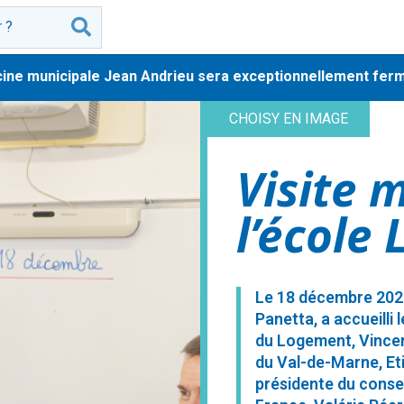
 municipale Jean Andrieu sera exceptionnellement fermée au 
CHOISY EN IMAGE
Visite m
l’école
Le 18 décembre 2025
Panetta, a accueilli l
du Logement, Vincen
du Val-de-Marne, Et
présidente du conseil