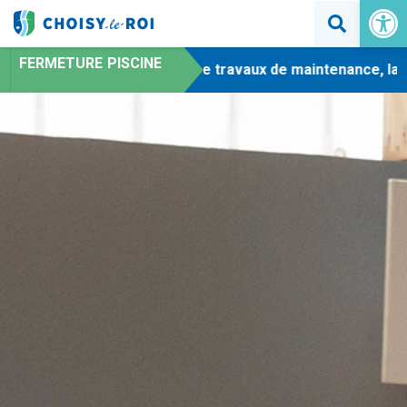
Ouvrir la 
FERMETURE PISCINE
-
En raison de travaux de maintenance, la pis