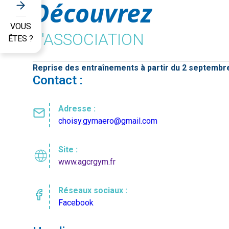
Découvrez
VOUS
L'ASSOCIATION
ÊTES ?
Re
prise des entraînements à partir du 2 septemb
Contact :
Adresse :
choisy.gymaero@gmail.com
Site :
language
www.agcrgym.fr
Réseaux sociaux :
Facebook