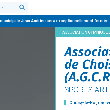
nicipale Jean Andrieu sera exceptionnellement fermée au pub
ASSOCIATION GYMNIQUE DE
Associ
de Choi
(A.G.C.R
SPORTS ART
Choisy-le-Roi, une vi