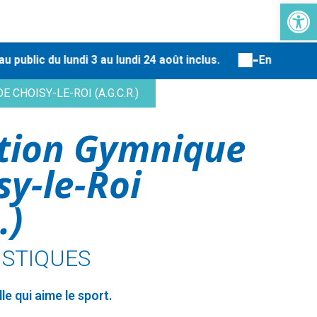
Ouvrir la 
-
lic du lundi 3 au lundi 24 août inclus.
En raison de 
 CHOISY-LE-ROI (A.G.C.R.)
ation Gymnique
sy-le-Roi
.)
ISTIQUES
lle qui aime le sport.