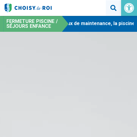
Ouvrir la 
FERMETURE PISCINE /
-
En raison de travaux de maintenance, la piscine mu
SÉJOURS ENFANCE