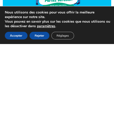
Nous utilisons des cookies pour vous offrir la meilleure
expérience sur notre site.
TRANQUILITÉ PUBIQUE
Vous pouvez en savoir plus sur les cookies que nous utilisons ou
les désactiver dans
paramètres
.
Opération Tranquillité Vacances :
partez avec l’esprit serein
MENU
Accepter
Rejeter
Réglages
Accueil
Actualités
Haut
Démarches
CONSULTER
ACTUALITÉS, INFORMATIONS