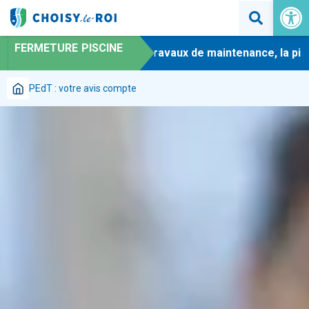
Ouvrir la 
FERMETURE PISCINE
-
En raison de travaux de maintenance, la piscin
PEdT : votre avis compte