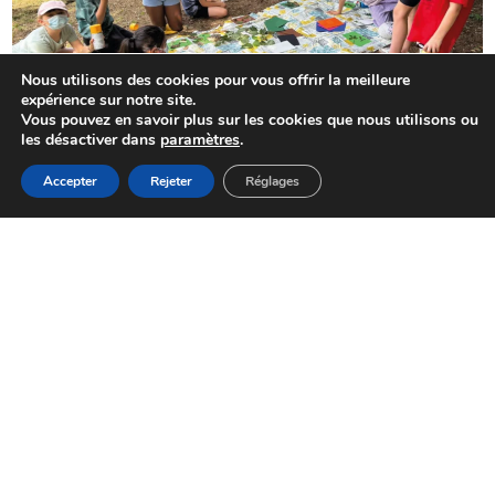
Nous utilisons des cookies pour vous offrir la meilleure
expérience sur notre site.
Vous pouvez en savoir plus sur les cookies que nous utilisons ou
FAMILLE ET ÉDUCATION
les désactiver dans
paramètres
.
Protégé : Séjour été à Morillon :
MENU
Découvrez les photos
Accepter
Rejeter
Réglages
Accueil
Actualités
Haut
Démarches
CONSULTER