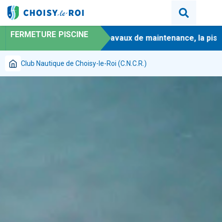
FERMETURE PISCINE
-
En raison de travaux de maintenance, la piscine m
Club Nautique de Choisy-le-Roi (C.N.C.R.)