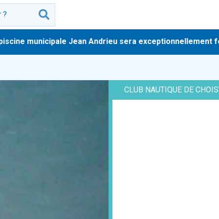
e municipale Jean Andrieu sera exceptionnellement fermée au
CLUB NAUTIQUE DE CHOISY-