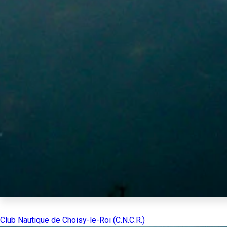
Club Nautique de Choisy-le-Roi (C.N.C.R.)