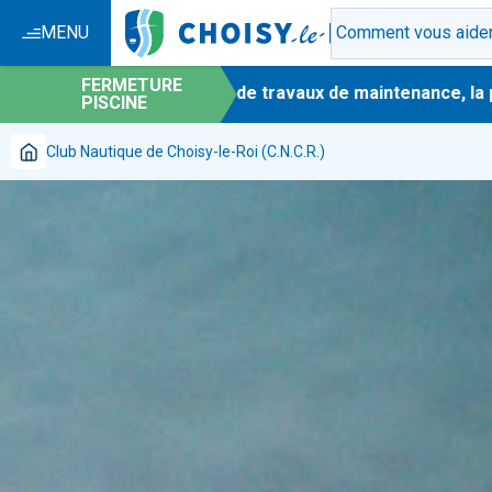
MENU
FERMETURE
-
En raison de travaux de maintenance, la piscin
PISCINE
Club Nautique de Choisy-le-Roi (C.N.C.R.)