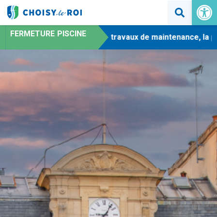
Ouvrir la 
FERMETURE PISCINE
-
En raison de travaux de maintenance, la pisc