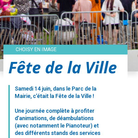
CHOISY EN IMAGE
Fête de la Ville
Samedi 14 juin, dans le Parc de la
Mairie, c’était la Fête de la Ville !
Une journée complète à profiter
d’animations, de déambulations
(avec notamment le Pianoteur) et
des différents stands des services