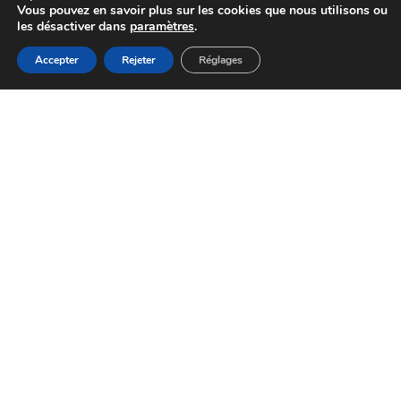
Vous pouvez en savoir plus sur les cookies que nous utilisons ou
les désactiver dans
paramètres
.
MENU
Accepter
Rejeter
Réglages
Accueil
Actualités
Haut
Démarches
Cadre de vie
01 48 92 44 44