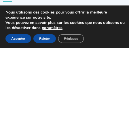
Nous utilisons des cookies pour vous offrir la meilleure
expérience sur notre site.
Vous pouvez en savoir plus sur les cookies que nous utilisons ou
les désactiver dans
paramètres
.
MENU
Accepter
Rejeter
Réglages
Accueil
Actualités
Haut
Démarches
Cadre de vie