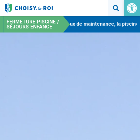
Ouvrir la 
FERMETURE PISCINE /
-
En raison de travaux de maintenance, la piscine mu
SÉJOURS ENFANCE