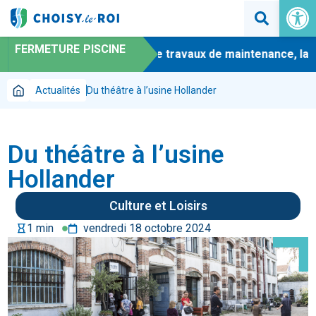
Ouvrir la 
FERMETURE PISCINE
-
En raison de travaux de maintenance, la pi
Actualités
Du théâtre à l’usine Hollander
Du théâtre à l’usine
Hollander
Culture et Loisirs
hourglass
1 min
vendredi 18 octobre 2024