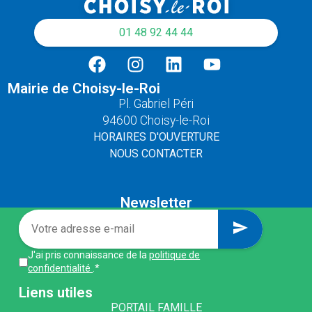
01 48 92 44 44
Mairie de Choisy-le-Roi
Pl. Gabriel Péri
94600 Choisy-le-Roi
HORAIRES D'OUVERTURE
NOUS CONTACTER
Newsletter
send
J'ai pris connaissance de la
politique de
confidentialité
.*
Liens utiles
PORTAIL FAMILLE