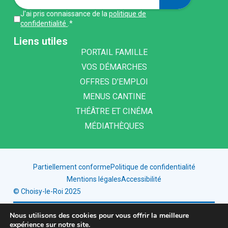
J'ai pris connaissance de la
politique de
confidentialité
.*
Liens utiles
PORTAIL FAMILLE
VOS DÉMARCHES
OFFRES D'EMPLOI
MENUS CANTINE
THÉÂTRE ET CINÉMA
MÉDIATHÈQUES
Partiellement conforme
Politique de confidentialité
Mentions légales
Accessibilité
© Choisy-le-Roi 2025
HAUT DE PAGE
Nous utilisons des cookies pour vous offrir la meilleure
expérience sur notre site.