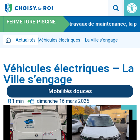
Ouvrir la 
FERMETURE PISCINE
-
En raison de travaux de maintenance, la pisc
Actualités
Véhicules électriques – La Ville s’engage
Véhicules électriques – La
Ville s’engage
Mobilités douces
hourglass
1 min
dimanche 16 mars 2025