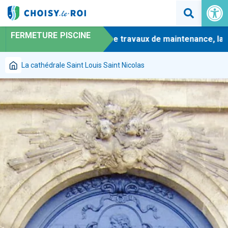
Ouvrir la 
FERMETURE PISCINE
-
En raison de travaux de maintenance, la pis
La cathédrale Saint Louis Saint Nicolas