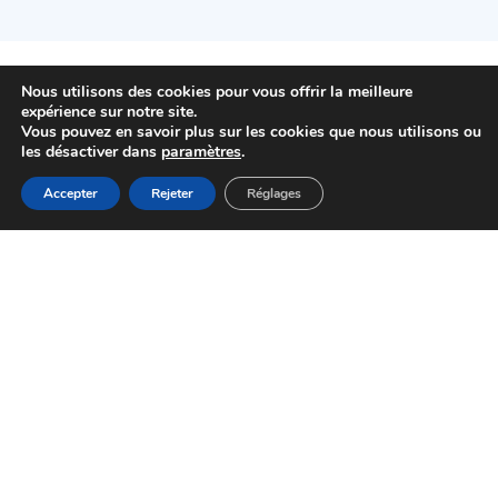
Nous utilisons des cookies pour vous offrir la meilleure
expérience sur notre site.
Vous pouvez en savoir plus sur les cookies que nous utilisons ou
les désactiver dans
paramètres
.
01 48 92 44 44
MENU
Accepter
Rejeter
Réglages
Accueil
Actualités
Haut
Démarches
Mairie de Choisy-le-Roi
Pl. Gabriel Péri
94600 Choisy-le-Roi
HORAIRES D'OUVERTURE
NOUS CONTACTER
Newsletter
send