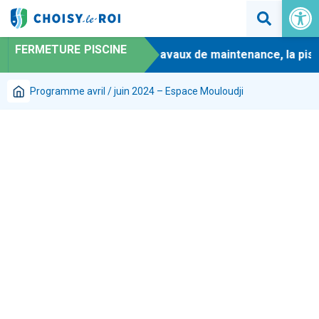
Ouvrir la 
FERMETURE PISCINE
-
En raison de travaux de maintenance, la pisci
Programme avril / juin 2024 – Espace Mouloudji