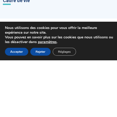
Cadre de vie
Nous utilisons des cookies pour vous offrir la meilleure
expérience sur notre site.
Vous pouvez en savoir plus sur les cookies que nous utilisons ou
les désactiver dans
paramètres
.
MENU
Accepter
Rejeter
Réglages
01 48 92 44 44
Accueil
Actualités
Haut
Démarches
Mairie de Choisy-le-Roi
Pl. Gabriel Péri
94600 Choisy-le-Roi
HORAIRES D'OUVERTURE
NOUS CONTACTER
Newsletter