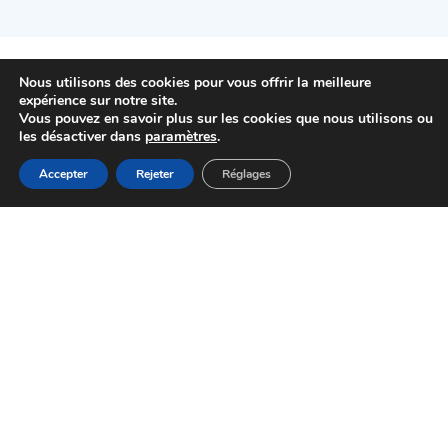
Nous utilisons des cookies pour vous offrir la meilleure
expérience sur notre site.
Vous pouvez en savoir plus sur les cookies que nous utilisons ou
les désactiver dans
paramètres
.
01 48 92 44 44
MENU
Accepter
Rejeter
Réglages
Accueil
Actualités
Haut
Démarches
Mairie de Choisy-le-Roi
Pl. Gabriel Péri
94600 Choisy-le-Roi
HORAIRES D'OUVERTURE
NOUS CONTACTER
Newsletter
send