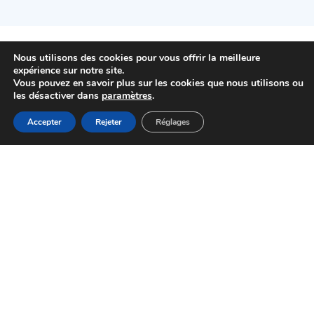
Nous utilisons des cookies pour vous offrir la meilleure
expérience sur notre site.
Vous pouvez en savoir plus sur les cookies que nous utilisons ou
les désactiver dans
paramètres
.
01 48 92 44 44
MENU
Accepter
Rejeter
Réglages
Accueil
Actualités
Haut
Démarches
Mairie de Choisy-le-Roi
Pl. Gabriel Péri
94600 Choisy-le-Roi
HORAIRES D'OUVERTURE
NOUS CONTACTER
Newsletter
send