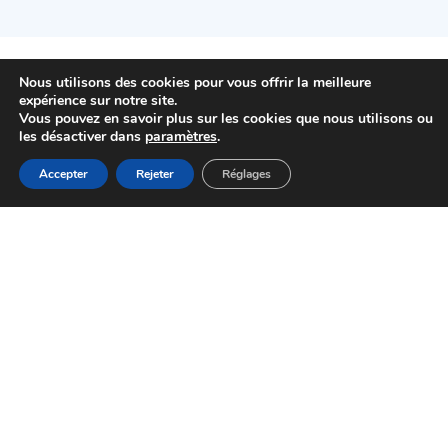
Nous utilisons des cookies pour vous offrir la meilleure
expérience sur notre site.
Vous pouvez en savoir plus sur les cookies que nous utilisons ou
les désactiver dans
paramètres
.
01 48 92 44 44
MENU
Accepter
Rejeter
Réglages
Accueil
Actualités
Haut
Démarches
Mairie de Choisy-le-Roi
Pl. Gabriel Péri
94600 Choisy-le-Roi
HORAIRES D'OUVERTURE
NOUS CONTACTER
Newsletter
send