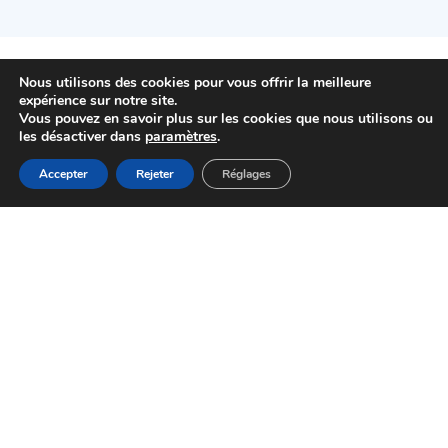
Nous utilisons des cookies pour vous offrir la meilleure
expérience sur notre site.
Vous pouvez en savoir plus sur les cookies que nous utilisons ou
les désactiver dans
paramètres
.
01 48 92 44 44
MENU
Accepter
Rejeter
Réglages
Accueil
Actualités
Haut
Démarches
Mairie de Choisy-le-Roi
Pl. Gabriel Péri
94600 Choisy-le-Roi
HORAIRES D'OUVERTURE
NOUS CONTACTER
Newsletter
send