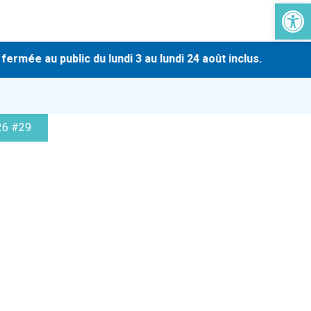
Ouvrir la 
-
mée au public du lundi 3 au lundi 24 août inclus.
En 
26 #29