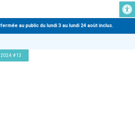
Ouvrir la 
-
ée au public du lundi 3 au lundi 24 août inclus.
En r
 2024 #13