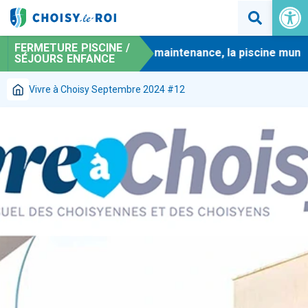
Ouvrir la 
FERMETURE PISCINE /
-
En raison de travaux de maintenance, la piscine municipa
SÉJOURS ENFANCE
Vivre à Choisy Septembre 2024 #12